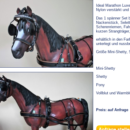
Ideal Marathon Luxe
Nylon verstärkt und
Das 1 spänner Set b
Nackenstück, Selett
Scherenriemen, Fahr
kurzen Strangträger
erhältlich in den F
unterlegt und nussb
Größe Mini-Shetty, 
Mini-Shetty
Shetty
860,
Pony
990
Vollblut und Warmb
Preis: auf Anfrage